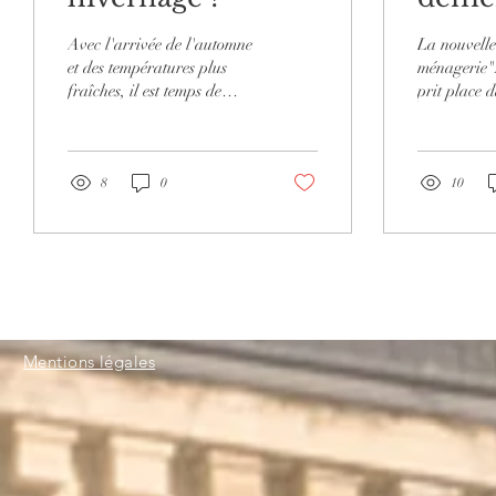
Avec l'arrivée de l'automne
La nouvelle
et des températures plus
ménagerie"
fraîches, il est temps de
prit place 
préparer notre piscine pour
endroit ! O
la saison hivernale !
pour tout r
Lapins, coc
8
0
10
Mentions légales