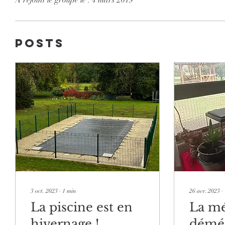
A rejoint le groupe le : 4 mars 2019
Posts
3 oct. 2023
∙
1
min
26 avr. 2023
∙
La piscine est en
La mé
hivernage !
démén