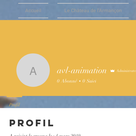
Accueil
Le Château de l'Armançon
avl-animation
Administrate
avl-animation
0
Abonné
0
Suivi
Profil
Profil