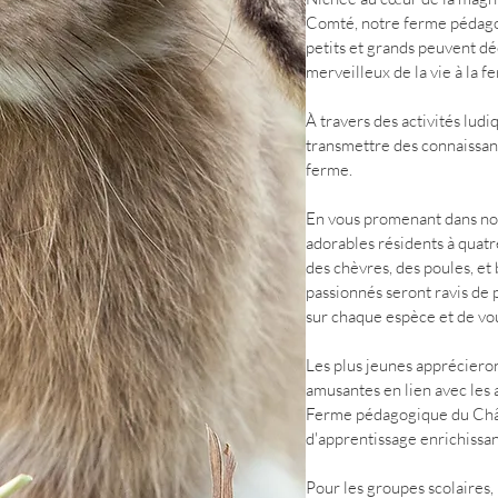
Comté, notre ferme pédago
petits et grands peuvent d
merveilleux de la vie à la f
À travers des activités lud
transmettre des connaissanc
ferme.
En vous promenant dans no
adorables résidents à quatr
des chèvres, des poules, et
passionnés seront ravis de 
sur chaque espèce et de v
Les plus jeunes apprécieron
amusantes en lien avec le
Ferme pédagogique du Chât
d'apprentissage enrichissan
Pour les groupes scolaires,