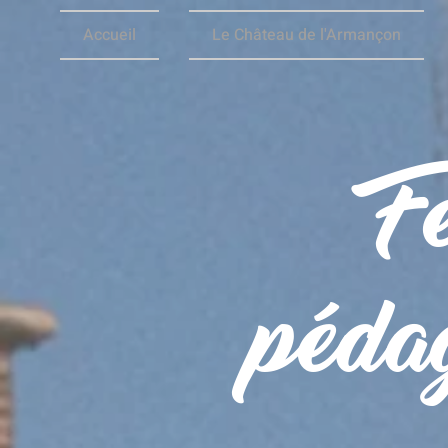
Accueil
Le Château de l'Armançon
F
péda